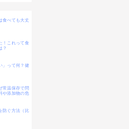
は食べても大丈
た！これって食
は？
い」って何？健
ぜ常温保存で問
料や添加物の危
を防ぐ方法（比