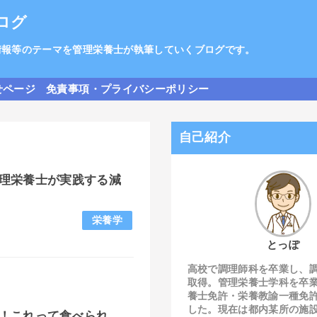
ログ
情報等のテーマを管理栄養士が執筆していくブログです。
せページ
免責事項・プライバシーポリシー
自己紹介
理栄養士が実践する減
栄養学
とっぽ
高校で調理師科を卒業し、
取得。管理栄養士学科を卒
養士免許・栄養教諭一種免
した。現在は都内某所の施
！これって食べられ