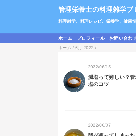
管理栄養士の料理雑学ブ
料理雑学、料理レシピ、栄養学、健康
ホーム
プロフィール
お問い合わ
ホーム
/
6月 2022
/
2022/06/15
減塩って難しい？管
塩のコツ
2022/06/07
卵が凍ってしまった