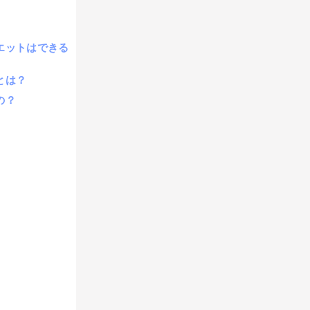
エットはできる
とは？
の？