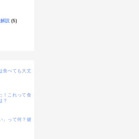
題解説
(5)
は食べても大丈
た！これって食
は？
い」って何？健