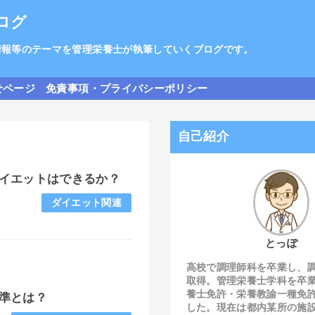
ログ
情報等のテーマを管理栄養士が執筆していくブログです。
せページ
免責事項・プライバシーポリシー
自己紹介
イエットはできるか？
ダイエット関連
とっぽ
高校で調理師科を卒業し、
取得。管理栄養士学科を卒
養士免許・栄養教諭一種免
準とは？
した。現在は都内某所の施