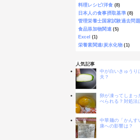
料理レシピ/洋食
(8)
日本人の食事摂取基準
(8)
管理栄養士国家試験過去問
食品添加物関連
(5)
Excel
(1)
栄養素関連/炭水化物
(1)
人気記事
中が白いきゅうり
夫？
卵が凍ってしまっ
べられる？対処法
中華麺の「かんす
康への影響は？