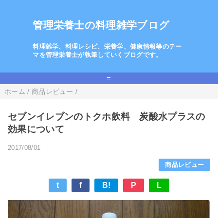
管理栄養士の料理雑学ブログ
料理雑学、料理レシピ、栄養学、健康情報等のテー
マを管理栄養士が執筆していくブログです。
=
ホーム
/
商品レビュー
/
セブンイレブンのトクホ飲料 炭酸水プラスの
効果について
2017/08/01
商品レビュー
t
f
B!
P
L