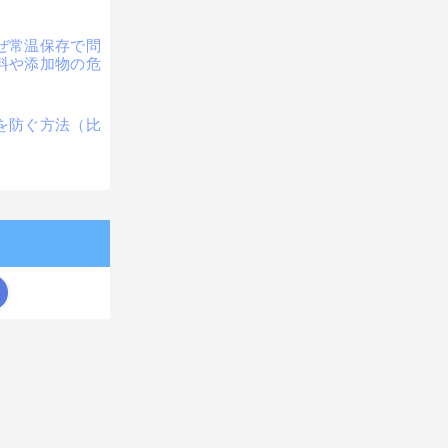
ぜ常温保存で問
料や添加物の危
を防ぐ方法（比