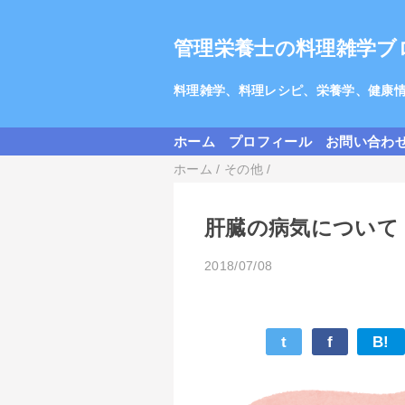
管理栄養士の料理雑学ブ
料理雑学、料理レシピ、栄養学、健康
ホーム
プロフィール
お問い合わ
ホーム
/
その他
/
肝臓の病気について
2018/07/08
t
f
B!