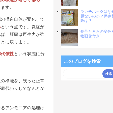
します。
ランチパックはな
題ないのか？保存
臓の構造自体が変化して
険は？
い
という点です。炎症が
長芋とろろの変色
れば、肝臓は再生力が強
較画像付き）
もとに戻ります。
非代償性
という状態に分
このブログを検索
臓の機能を、残った正常
が肩代わりしてなんとか
。
なるアンモニアの処理は