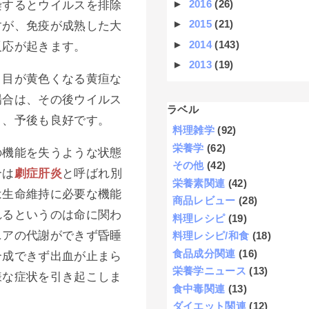
►
2016
(26)
染するとウイルスを排除
►
2015
(21)
すが、免疫が成熟した大
►
2014
(143)
反応が起きます。
►
2013
(19)
白目が黄色くなる黄疸な
場合は、その後ウイルス
ラベル
く、予後も良好です。
料理雑学
(92)
栄養学
(62)
の機能を失うような状態
その他
(42)
合は
劇症肝炎
と呼ばれ別
栄養素関連
(42)
は生命維持に必要な機能
商品レビュー
(28)
れるというのは命に関わ
料理レシピ
(19)
ニアの代謝ができず昏睡
料理レシピ/和食
(18)
食品成分関連
(16)
合成できず出血が止まら
栄養学ニュース
(13)
様な症状を引き起こしま
食中毒関連
(13)
ダイエット関連
(12)