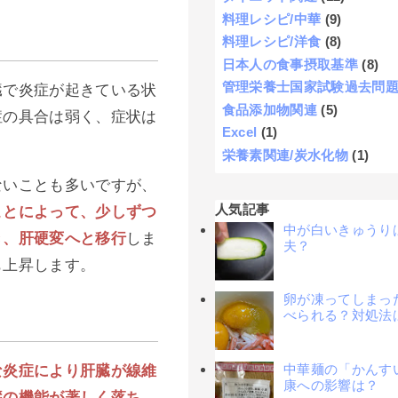
料理レシピ/中華
(9)
料理レシピ/洋食
(8)
日本人の食事摂取基準
(8)
管理栄養士国家試験過去問
臓で炎症が起きている状
食品添加物関連
(5)
症の具合は弱く、症状は
Excel
(1)
栄養素関連/炭水化物
(1)
ないことも多いですが、
人気記事
ことによって、少しずつ
中が白いきゅうり
き、肝硬変へと移行
しま
夫？
も上昇します。
卵が凍ってしまっ
べられる？対処法
中華麺の「かんす
な炎症により肝臓が線維
康への影響は？
臓の機能が著しく落ち
、