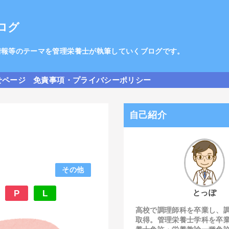
ログ
情報等のテーマを管理栄養士が執筆していくブログです。
せページ
免責事項・プライバシーポリシー
自己紹介
その他
とっぽ
P
L
高校で調理師科を卒業し、
取得。管理栄養士学科を卒