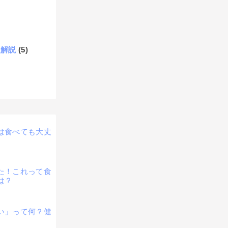
題解説
(5)
は食べても大丈
た！これって食
は？
い」って何？健