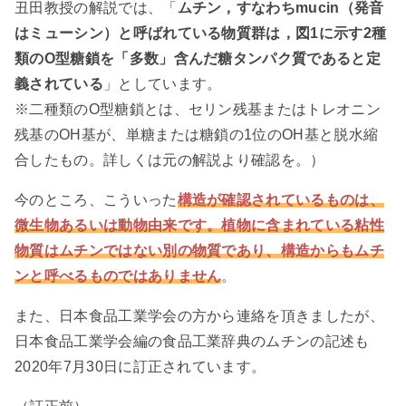
丑田教授の解説では、「
ムチン，すなわちmucin（発音
はミューシン）と呼ばれている物質群は，図1に示す2種
類のO型糖鎖を「多数」含んだ糖タンパク質であると定
義されている
」としています。
※二種類のO型糖鎖とは、セリン残基またはトレオニン
残基のOH基が、単糖または糖鎖の1位のOH基と脱水縮
合したもの。詳しくは元の解説より確認を。）
今のところ、こういった
構造が確認されているものは、
微生物あるいは動物由来です。植物に含まれている粘性
物質はムチンではない別の物質であり、構造からもムチ
ンと呼べるものではありません
。
また、日本食品工業学会の方から連絡を頂きましたが、
日本食品工業学会編の食品工業辞典のムチンの記述も
2020年7月30日に訂正されています。