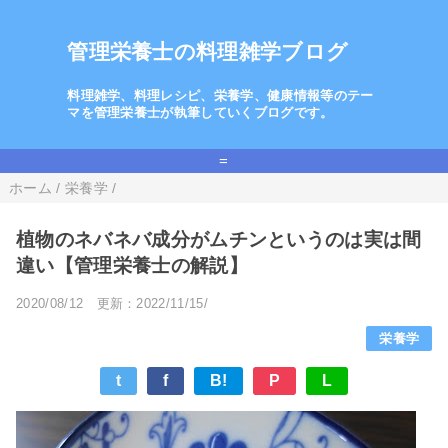
管理栄養士の料理雑学ブログ
料理雑学、料理レシピ、栄養学、健康情報等のテー
マを管理栄養士が執筆していくブログです。
=
ホーム
/
栄養学
/
植物のネバネバ成分がムチンというのは実は間
違い【管理栄養士の解説】
2020/08/12
更新：2022/11/15/
栄養学
t
f
B!
P
L