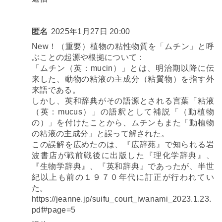
匿名
2025年1月27日 20:00
New！（重要）植物の粘性物質を「ムチン」と呼
ぶことの起源や根拠について：
「ムチン（英：mucin）」とは、明治期以降に伝
来した、動物の粘液の主成分（粘質物）を指す外
来語である。
しかし、英和辞典がその語源とされる言葉「粘液
（英：mucus）」の語釈として補説「（動植物
の）」を付けたことから、ムチンもまた「動植物
の粘液の主成分」と誤って解された。
この誤解を広めたのは、『広辞苑』で知られる岩
波書店が戦前戦後に出版した『理化学辞典』、
『生物学辞典』、『英和辞典』であったが、半世
紀以上も前の１９７０年代に訂正が行われてい
た。
https://jeanne.jp/suifu_court_iwanami_2023.1.23.
pdf#page=5