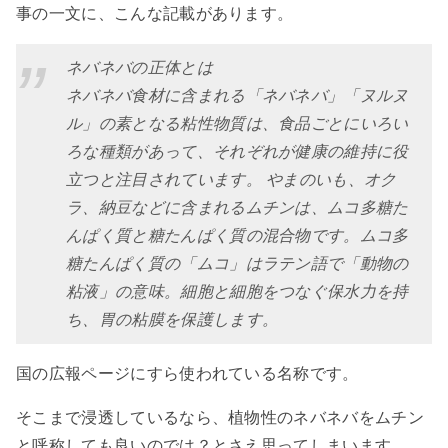
事の一文に、こんな記載があります。
ネバネバの正体とは
ネバネバ食材に含まれる「ネバネバ」「ヌルヌ
ル」の素となる粘性物質は、食品ごとにいろい
ろな種類があって、それぞれが健康の維持に役
立つと注目されています。 やまのいも、オク
ラ、納豆などに含まれるムチンは、ムコ多糖た
んぱく質と糖たんぱく質の混合物です。ムコ多
糖たんぱく質の「ムコ」はラテン語で「動物の
粘液」の意味。細胞と細胞をつなぐ保水力を持
ち、胃の粘膜を保護します。
国の広報ページにすら使われている名称です。
そこまで浸透しているなら、植物性のネバネバをムチン
と呼称しても良いのでは？とさえ思ってしまいます。