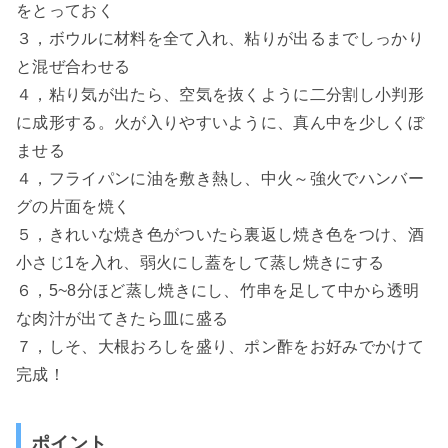
をとっておく
３，ボウルに材料を全て入れ、粘りが出るまでしっかり
と混ぜ合わせる
４，粘り気が出たら、空気を抜くように二分割し小判形
に成形する。火が入りやすいように、真ん中を少しくぼ
ませる
４，フライパンに油を敷き熱し、中火～強火でハンバー
グの片面を焼く
５，きれいな焼き色がついたら裏返し焼き色をつけ、酒
小さじ1を入れ、弱火にし蓋をして蒸し焼きにする
６，5~8分ほど蒸し焼きにし、竹串を足して中から透明
な肉汁が出てきたら皿に盛る
７，しそ、大根おろしを盛り、ポン酢をお好みでかけて
完成！
ポイント