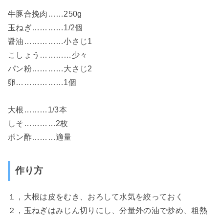
牛豚合挽肉……250g
玉ねぎ…………1/2個
醤油……………小さじ1
こしょう…………少々
パン粉…………大さじ2
卵………………1個
大根………1/3本
しそ…………2枚
ポン酢………適量
作り方
１，大根は皮をむき、おろして水気を絞っておく
２，玉ねぎはみじん切りにし、分量外の油で炒め、粗熱