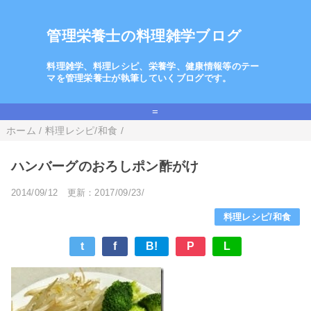
管理栄養士の料理雑学ブログ
料理雑学、料理レシピ、栄養学、健康情報等のテー
マを管理栄養士が執筆していくブログです。
=
ホーム
/
料理レシピ/和食
/
ハンバーグのおろしポン酢がけ
2014/09/12
更新：2017/09/23/
料理レシピ/和食
t
f
B!
P
L