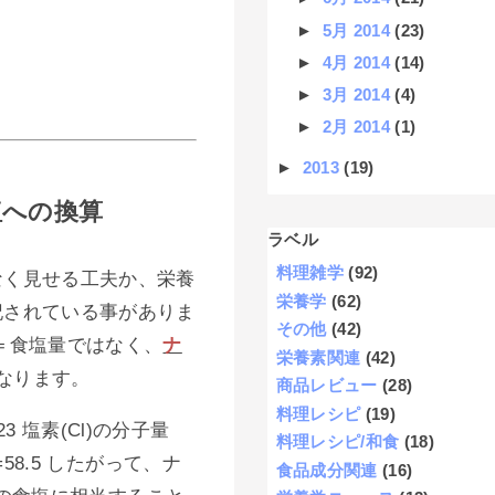
►
5月 2014
(23)
►
4月 2014
(14)
►
3月 2014
(4)
►
2月 2014
(1)
►
2013
(19)
塩への換算
ラベル
料理雑学
(92)
なく見せる工夫か、栄養
栄養学
(62)
記されている事がありま
その他
(42)
＝食塩量ではなく、
ナ
栄養素関連
(42)
なります。
商品レビュー
(28)
料理レシピ
(19)
3 塩素(Cl)の分子量
料理レシピ/和食
(18)
5=58.5 したがって、ナ
食品成分関連
(16)