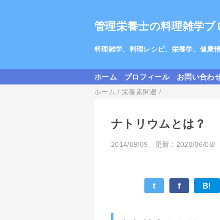
管理栄養士の料理雑学ブ
料理雑学、料理レシピ、栄養学、健康
ホーム
プロフィール
お問い合わ
ホーム
/
栄養素関連
/
ナトリウムとは？
2014/09/09
更新：2020/06/08/
t
f
B!