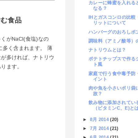
カレーに蜂蜜を入れる
なる？
IHとガスコンロの比較
含む食品
リットについて
ハンバーグのおろしポ
がNaCl(食塩)なの
調味料（アミノ酸等）
に多く含まれます。 薄
ナトリウムとは？
量が多ければ、ナトリウ
ポテトチップスで作る
ト風
あります。
家庭で行う食中毒予防
イント
肉や魚を小さいポリ袋
故？
飲み物に添加されてい
（ビタミンC、E)と
►
8月 2014
(20)
►
7月 2014
(21)
►
6月 2014
(21)