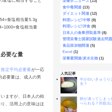
54gの食塩に相当すること
栄養学ニュース
(13)
食中毒関連
(13)
ダイエット関連
(12)
.54=食塩相当量5.3g
料理レシピ/中華
(9)
料理レシピ/洋食
(8)
54÷1000=食塩相当量
日本人の食事摂取基準
(8)
管理栄養士国家試験過去問
食品添加物関連
(5)
Excel
(1)
に必要な量
栄養素関連/炭水化物
(1)
、
推定平均必要量
が一応
人気記事
均必要量は、成人の男
中が白いきゅうり
夫？
ていますが、日本人の殆
卵が凍ってしまっ
べられる？対処法
おり、活用上の意味はほ