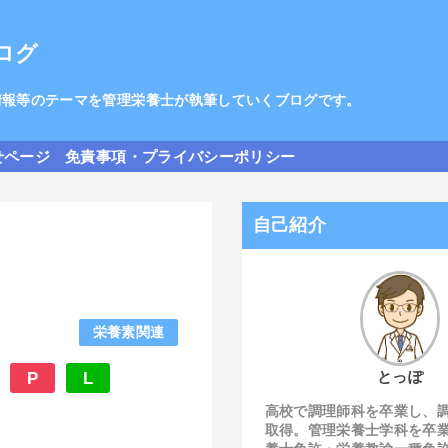
ログ
情報等のテーマを管理栄養士が執筆していくブログです。
せページ
免責事項・プライバシーポリシー
自己紹介
栄養素関連
とっぽ
P
L
高校で調理師科を卒業し、
取得。管理栄養士学科を卒