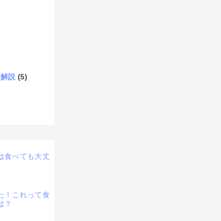
題解説
(5)
は食べても大丈
た！これって食
は？