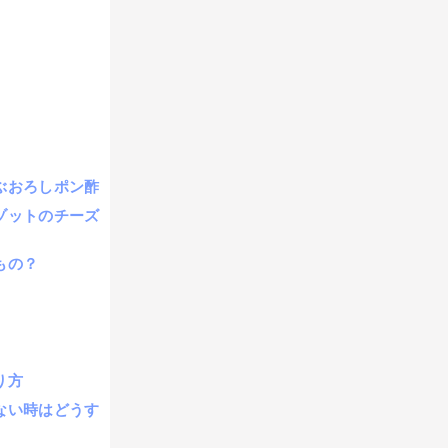
ぶおろしポン酢
ゾットのチーズ
もの？
り方
ない時はどうす