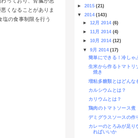
関わっており、腎臓が悪
►
2015
(21)
が悪くなることがありま
▼
2014
(143)
食塩の食事制限を行う
►
12月 2014
(6)
►
11月 2014
(4)
►
10月 2014
(12)
▼
9月 2014
(17)
簡単にできる！冷しゃ
生米から作るトマトリ
焼き
増粘多糖類とはどんな
カルシウムとは？
カリウムとは？
鶏肉のトマトソース煮
デミグラスソースの作
カレーのとろみが足り
ればいいか