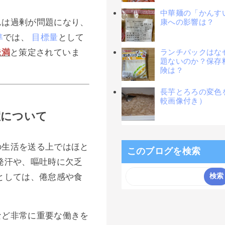
中華麺の「かんす
ムは過剰が問題になり、
康への影響は？
準
では、
目標量
として
未満
と策定されていま
ランチパックはな
題ないのか？保存
険は？
長芋とろろの変色
較画像付き）
症について
の生活を送る上ではほと
このブログを検索
発汗や、嘔吐時に欠乏
としては、倦怠感や食
など非常に重要な働きを