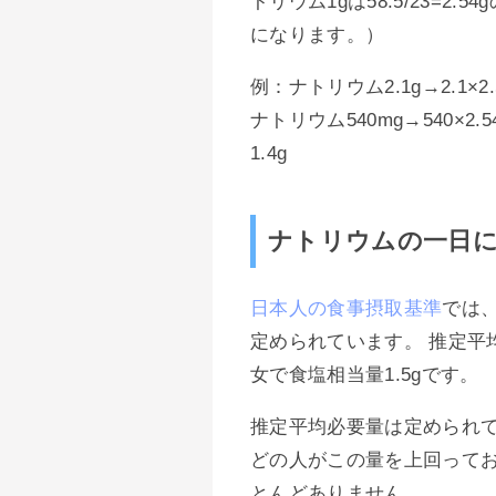
トリウム1gは58.5/23=2.
になります。）
例：ナトリウム2.1g→2.1×2
ナトリウム540mg→540×2.
1.4g
ナトリウムの一日
日本人の食事摂取基準
では
定められています。 推定平
女で食塩相当量1.5gです。
推定平均必要量は定められ
どの人がこの量を上回って
とんどありません。