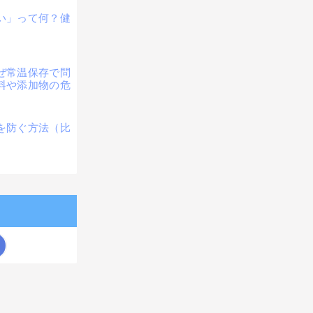
い」って何？健
ぜ常温保存で問
料や添加物の危
を防ぐ方法（比