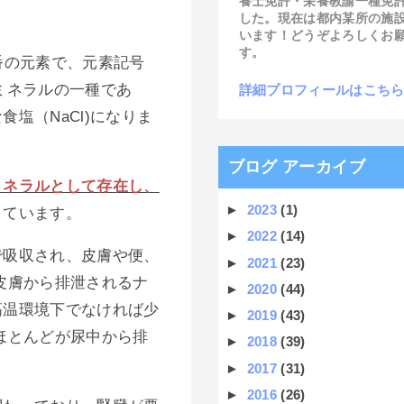
養士免許・栄養教諭一種免
した。現在は都内某所の施
います！どうぞよろしくお
す。
番の元素で、元素記号
ミネラルの一種であ
詳細プロフィールはこち
塩（NaCl)になりま
ブログ アーカイブ
ミネラルとして存在し、
►
2023
(1)
しています。
►
2022
(14)
で吸収され、皮膚や便、
►
2021
(23)
皮膚から排泄されるナ
►
2020
(44)
高温環境下でなければ少
►
2019
(43)
ほとんどが尿中から排
►
2018
(39)
►
2017
(31)
►
2016
(26)