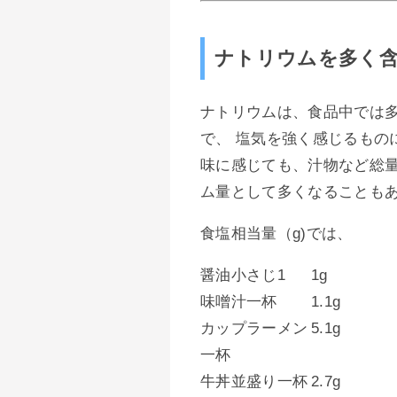
ナトリウムを多く
ナトリウムは、食品中では多く
で、 塩気を強く感じるもの
味に感じても、汁物など総
ム量として多くなることも
食塩相当量（g)では、
醤油小さじ1
1g
味噌汁一杯
1.1g
カップラーメン
5.1g
一杯
牛丼並盛り一杯
2.7g